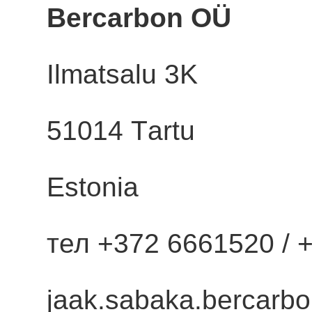
Bercarbon OÜ
Ilmatsalu 3K
51014 Тartu
Estonia
тел +372 6661520 / 
jaak.sabaka.bercarbo